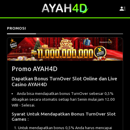
PROMOSI
Promo AYAH4D
Dapatkan Bonus TurnOver Slot Online dan Live
Casino AYAH4D
Anda bisa mendapatkan bonus TurnOver sebesar 0,5%
dibagikan secara otomatis setiap hari Senin mulai jam 12.00
WIB - Selesai.
Syarat Untuk Mendapatkan Bonus TurnOver Slot
Games :
Untuk mendapatkan bonus 0,5% Anda harus mencapai