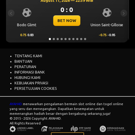
August 11, 2026 — 22:59 WIB
0 : 0
Previous
Next
BET NOW
aint-Gilloise
FC Iberia 1999
Larne FC
.75
-0.95
0.75
0.88
-0.75
0.94
TENTANG KAMI
BANTUAN
PERATURAN
INFORMASI BANK
HUBUNGI KAMI
KEBIJAKAN PRIVASI
PERSETUJUAN COOKIES
AYAH4D
menawarkan pengalaman bermain slot online dan togel online
yang seru dan menegangkan. Dapatkan kesempatan untuk
memenangkan hadiah besar dengan bergabung sekarang juga!
© 2015 - 2026 Copyright AYAH4D.
All Rights Reserved.