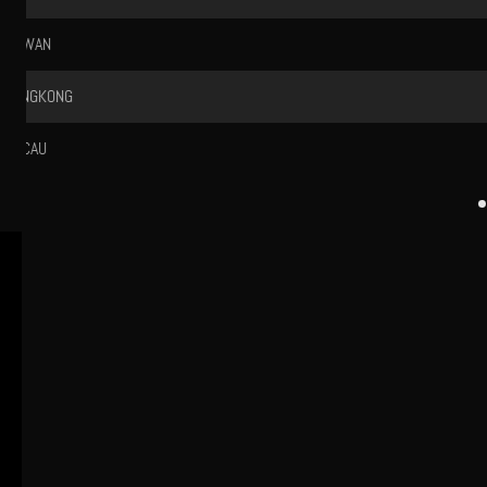
SHANGHAI6D
MAURITIUS
GUINEA