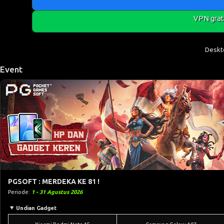
VPN grati
Deskt
Event
PGSOFT : MERDEKA KE 81 !
Periode:
1 - 31 Agustus 2026
Undian Gadget