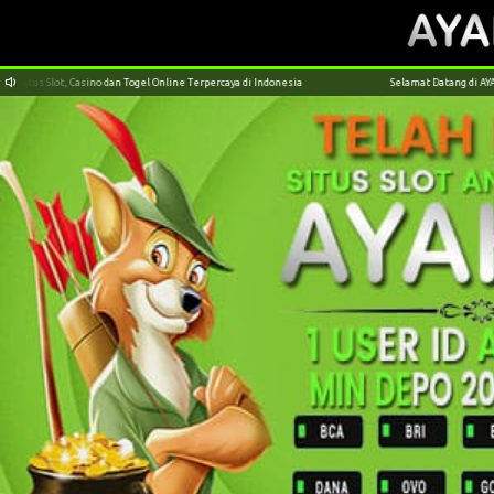
dan Togel Online Terpercaya di Indonesia
Selamat Datang di AYAH4D, Situs Slot, Casin