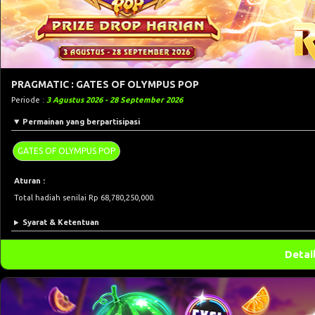
PRAGMATIC : GATES OF OLYMPUS POP
Periode :
3 Agustus 2026 - 28 September 2026
Permainan yang berpartisipasi
GATES OF OLYMPUS POP
Aturan :
Total hadiah senilai Rp 68,780,250,000.
Syarat & Ketentuan
Detai