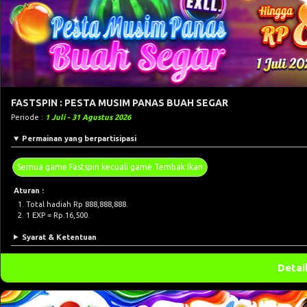
FASTSPIN : PESTA MUSIM PANAS BUAH SEGAR
Periode :
1 Juli - 31 Agustus 2026
Permainan yang berpartisipasi
Semua game Fastspin kecuali game Tembak Ikan
Aturan :
Total hadiah Rp 888,888,888.
1 EXP = Rp.16,500.
Syarat & Ketentuan
Detai