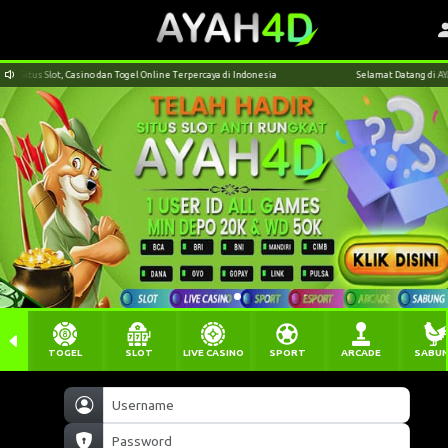
Situs Slot, Casino dan Togel Online Terpercaya di Indonesia
Selamat Datang di AYAH4D,
TOGEL
SLOT
LIVE CASINO
SPORT
ARCADE
SABU