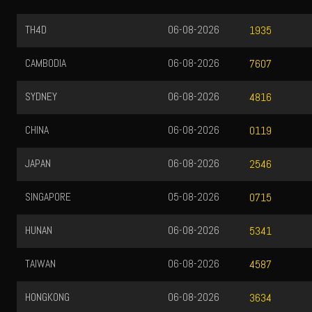
TH4D
06-08-2026
1935
CAMBODIA
06-08-2026
7607
SYDNEY
06-08-2026
4816
CHINA
06-08-2026
0119
JAPAN
06-08-2026
2546
SINGAPORE
05-08-2026
0715
HUNAN
06-08-2026
5341
TAIWAN
06-08-2026
4587
HONGKONG
06-08-2026
3634