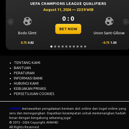
MPIONS LEAGUE QUALIFIERS
UEFA CHAMP
st 11, 2026 — 22:59 WIB
August
0 : 0
Previous
Ne
BET NOW
Union Saint-Gilloise
Lyon
-0.75
1.00
1
0.86
TENTANG KAMI
BANTUAN
PERATURAN
INFORMASI BANK
HUBUNGI KAMI
KEBIJAKAN PRIVASI
PERSETUJUAN COOKIES
AYAH4D
menawarkan pengalaman bermain slot online dan togel online yang
seru dan menegangkan. Dapatkan kesempatan untuk memenangkan hadiah
besar dengan bergabung sekarang juga!
© 2015 - 2026 Copyright AYAH4D.
All Rights Reserved.