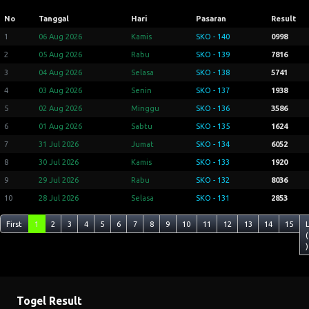
No
Tanggal
Hari
Pasaran
Result
1
06 Aug 2026
Kamis
SKO - 140
0998
2
05 Aug 2026
Rabu
SKO - 139
7816
3
04 Aug 2026
Selasa
SKO - 138
5741
4
03 Aug 2026
Senin
SKO - 137
1938
5
02 Aug 2026
Minggu
SKO - 136
3586
6
01 Aug 2026
Sabtu
SKO - 135
1624
7
31 Jul 2026
Jumat
SKO - 134
6052
8
30 Jul 2026
Kamis
SKO - 133
1920
9
29 Jul 2026
Rabu
SKO - 132
8036
10
28 Jul 2026
Selasa
SKO - 131
2853
First
1
2
3
4
5
6
7
8
9
10
11
12
13
14
15
(
)
Togel Result